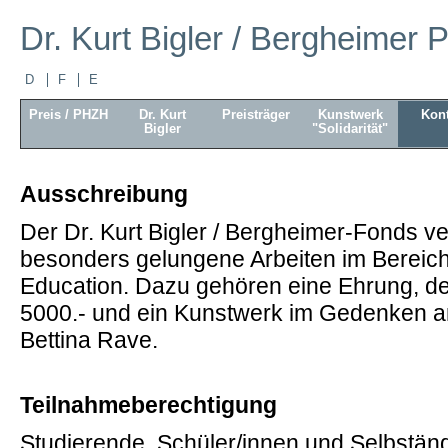
Dr. Kurt Bigler / Bergheimer P
D
F
E
Preis / PHZH
Dr. Kurt
Preisträger
Kunstwerk
Kont
Bigler
"Solidarität"
Ausschreibung
Der Dr. Kurt Bigler / Bergheimer-Fonds ver
besonders gelungene Arbeiten im Bereich
Education. Dazu gehören eine Ehrung, d
5000.- und ein Kunstwerk im Gedenken an
Bettina Rave.
Teilnahmeberechtigung
Studierende, Schüler/innen und Selbstän